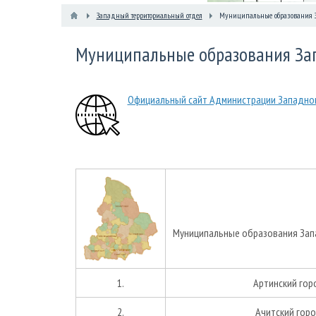
Западный территориальный отдел
Муниципальные образования З
Муниципальные образования Зап
Официальный сайт Администрации Западног
Муниципальные образования Запа
1.
Артинский гор
2.
Ачитский горо