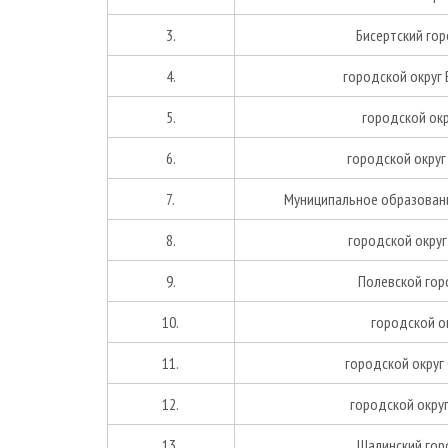
3.
Бисертский гор
4.
городской округ
5.
городской окр
6.
городской округ
7.
Муниципальное образовани
8.
городской округ
9.
Полевской гор
10.
городской о
11.
городской округ
12.
городской округ
13.
Шалинский гор