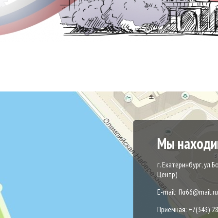
Мы находи
г. Екатеринбург, ул.Б
Центр)
E-mail: fkr66@mail.ru
Приемная: +7(343) 2