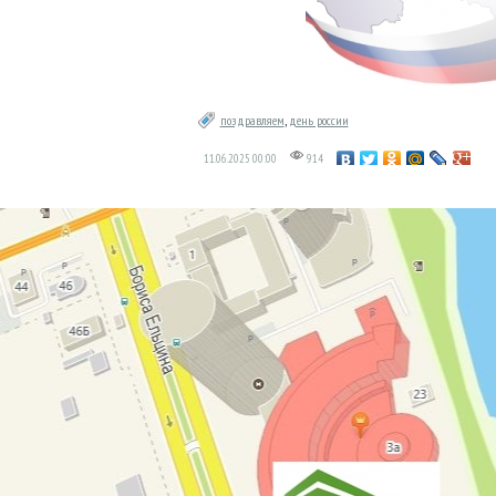
поздравляем
,
день россии
11.06.2025
00:00
914