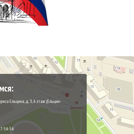
мся:
ориса Ельцина, д. 3, 6 этаж (Ельцин-
87-54-54