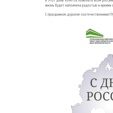
В этот день хочется пожелать всем россия
жизнь будет наполнена радостью и яркими 
С праздником, дорогие соотечественники! П