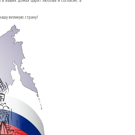
 в ваших домах царят любовь и согласие, а
нашу великую страну!