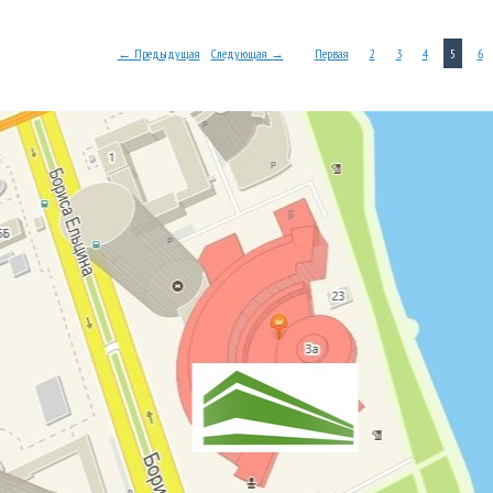
← Предыдущая
Следующая →
Первая
2
3
4
5
6